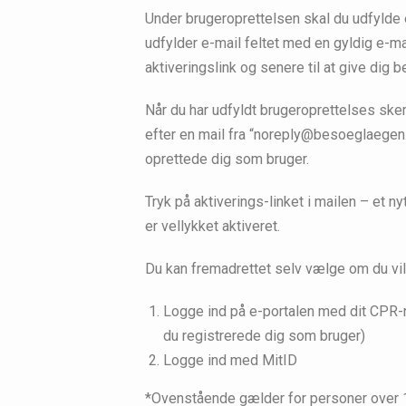
Under brugeroprettelsen skal du udfylde e
udfylder e-mail feltet med en gyldig e-ma
aktiveringslink og senere til at give dig b
Når du har udfyldt brugeroprettelses skem
efter en mail fra “noreply@besoeglaegen.
oprettede dig som bruger.
Tryk på aktiverings-linket i mailen – et ny
er vellykket aktiveret.
Du kan fremadrettet selv vælge om du vil
Logge ind på e-portalen med dit CPR
du registrerede dig som bruger)
Logge ind med MitID
*Ovenstående gælder for personer over 15 