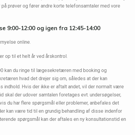
 på prøver og fører andre korte telefonsamtaler med vore
se 9:00-12:00 og igen fra 12:45-14:00
nyelse online.
r op til et helt år ved årskontrol.
:00 kan du ringe til lægesekretæren med booking og
kretæren hvad det drejer sig om, således at der kan
 indhold. Hvis der ikke er aftalt andet, vil der normalt være
 tid skal der udover samtalen foretages evt. undersøgelser,
is du har flere spørgsmål eller problemer, anbefales det
der kan være tid til en grundig behandling af disse indenfor
esterende spørgsmål kan der aftales en ny konsultationstid en