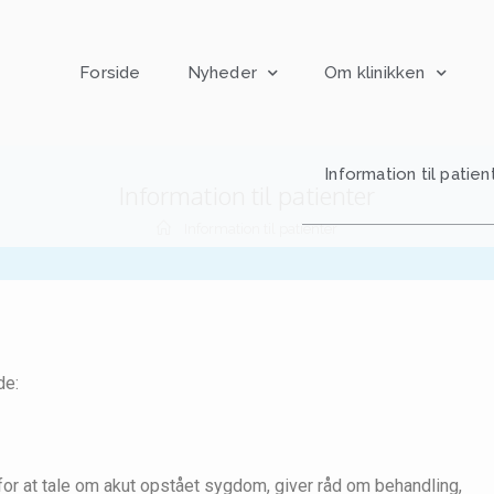
Forside
Nyheder
Om klinikken
Information til patien
Information til patienter
Information til patienter
de:
for at tale om akut opstået sygdom, giver råd om behandling,