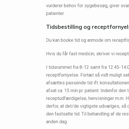
vurderer behov for sygebesøg, giver svar
patienter.
Tidsbestilling og receptfornyel
Du kan booke tid og anmode om receptfor
Hvis du får fast medicin, skriver vi recepte
I tidsrummet fra 8-12 samt fra 12:45-14
receptfornyelse. Fortæl så vidt muligt se
afsættes passende tid ift. konsultationens
afsat ca. 15 min pr. patient. Indenfor den
receptudfærdigelse, henvisninger m.m. Hv
derfor, at det/de vigtigste udvælges, så 
den fastsatte tid. Til behandling af de r
anden dag.