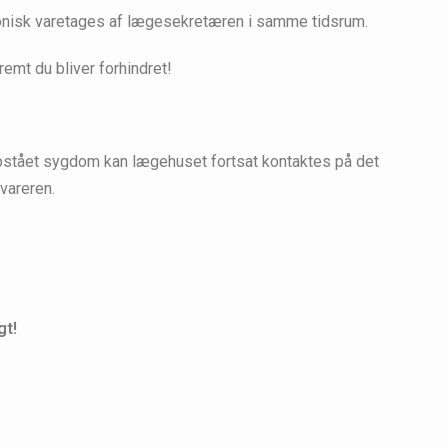
fonisk varetages af lægesekretæren i samme tidsrum.
remt du bliver forhindret!
 opstået sygdom kan lægehuset fortsat kontaktes på det
vareren.
gt!